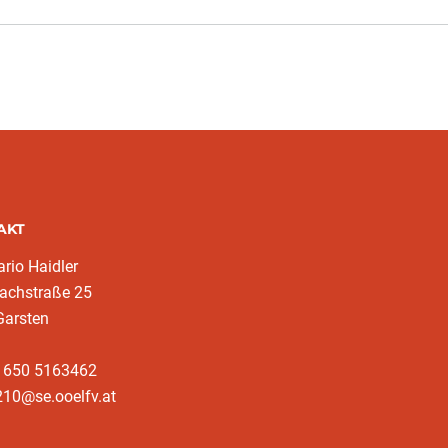
AKT
rio Haidler
achstraße 25
Garsten
3 650 5163462
210@se.ooelfv.at