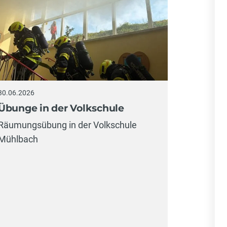
27.06.2026
30.06.2026
Bezirks
Übunge in der Volkschule
ST. ULRI
Räumungsübung in der Volkschule
Ulrich b
Mühlbach
Steyr-La