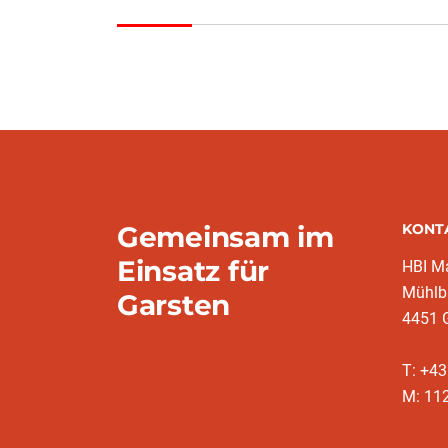
Gemeinsam im
KONT
Einsatz für
HBI Ma
Mühlb
Garsten
4451 
T: +4
M: 11