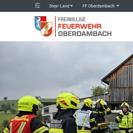
Steyr-Land
FF Oberdambach