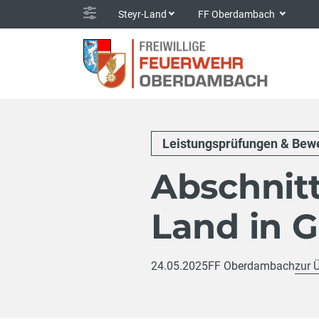
Steyr-Land
FF Oberdambach
Leistungsprüfungen & Bew
Abschnit
Land in G
24.05.2025
FF Oberdambach
zur 