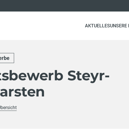
AKTUELLES
UNSERE
erbe
tsbewerb Steyr-
arsten
Übersicht