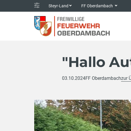
Steyr-Land
FF Oberdambach
"Hallo Au
03.10.2024
FF Oberdambach
zur 