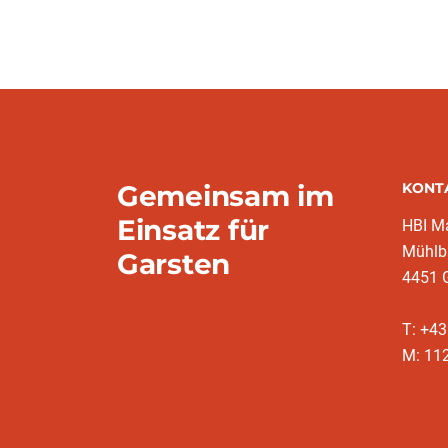
Gemeinsam im
KONT
Einsatz für
HBI Ma
Mühlb
Garsten
4451 
T: +4
M: 11