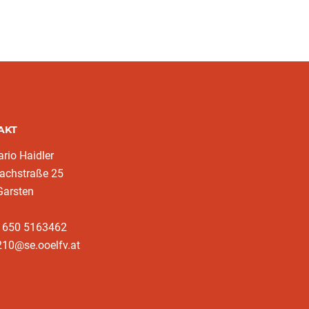
AKT
rio Haidler
achstraße 25
Garsten
3 650 5163462
210@se.ooelfv.at