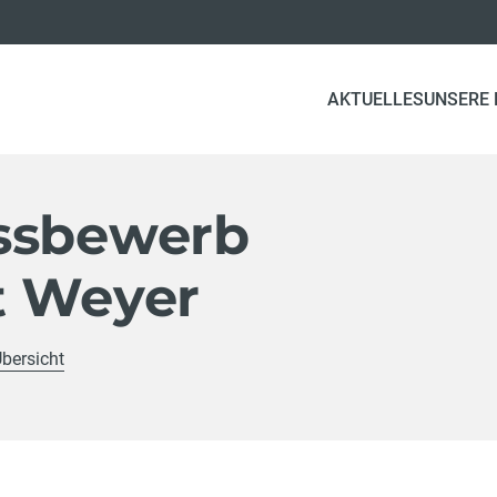
AKTUELLES
UNSERE
ssbewerb
t Weyer
Übersicht