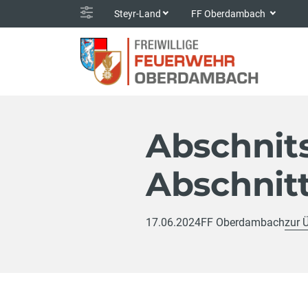
Steyr-Land
FF Oberdambach
Abschnit
Abschnit
17.06.2024
FF Oberdambach
zur 