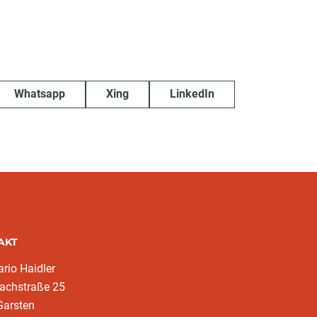
Whatsapp
Xing
LinkedIn
AKT
rio Haidler
achstraße 25
Garsten