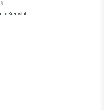
ng
r im Kremstal