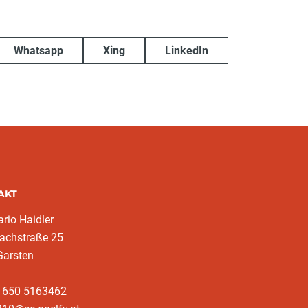
Whatsapp
Xing
LinkedIn
AKT
rio Haidler
achstraße 25
Garsten
3 650 5163462