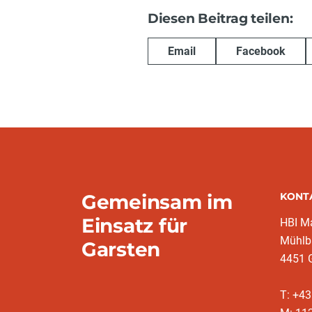
Diesen Beitrag teilen:
Email
Facebook
Gemeinsam im
KONT
Einsatz für
HBI Ma
Mühlb
Garsten
4451 
T: +4