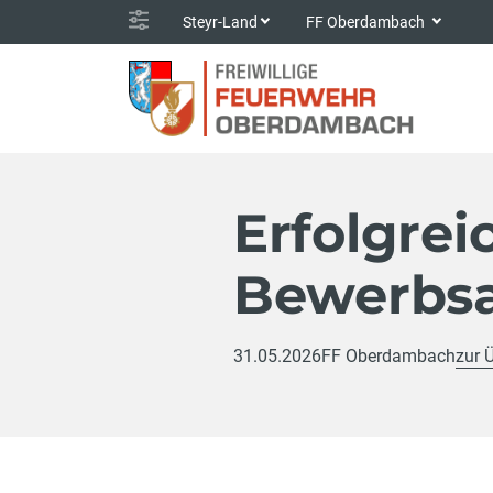
Steyr-Land
FF Oberdambach
Erfolgreic
Bewerbsa
31.05.2026
FF Oberdambach
zur 