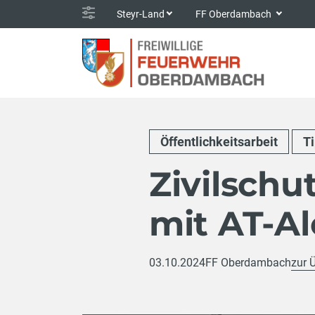
Steyr-Land
FF Oberdambach
Öffentlichkeitsarbeit
T
Zivilschu
mit AT-A
03.10.2024
FF Oberdambach
zur 