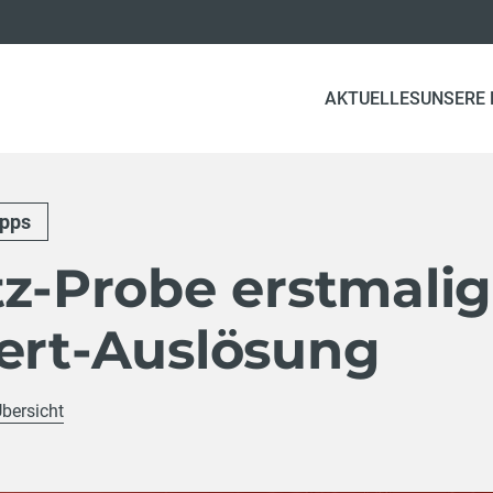
AKTUELLES
UNSERE
ipps
tz-Probe erstmalig
lert-Auslösung
Übersicht