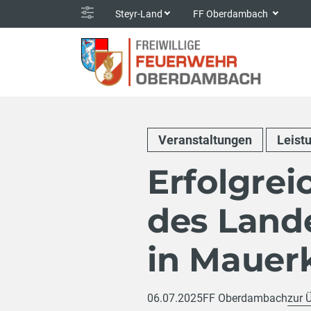
Steyr-Land
FF Oberdambach
Veranstaltungen
Leist
Erfolgrei
des Land
in Mauer
06.07.2025
FF Oberdambach
zur 