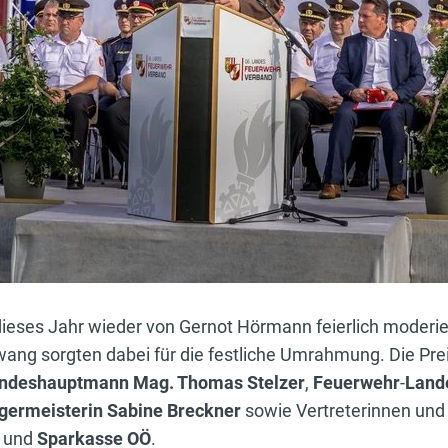
ieses Jahr wieder von Gernot Hörmann feierlich moderi
wang sorgten dabei für die festliche Umrahmung. Die Pr
ndeshauptmann Mag. Thomas Stelzer
,
Feuerwehr
-
Land
germeisterin Sabine Breckner
sowie Vertreterinnen und 
und
Sparkasse OÖ
.