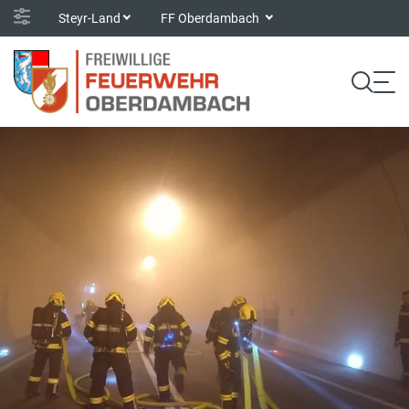
Steyr-Land
FF Oberdambach