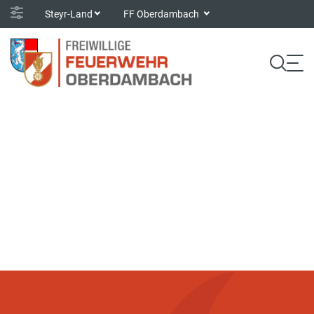
Steyr-Land
FF Oberdambach