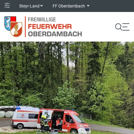
Steyr-Land
FF Oberdambach