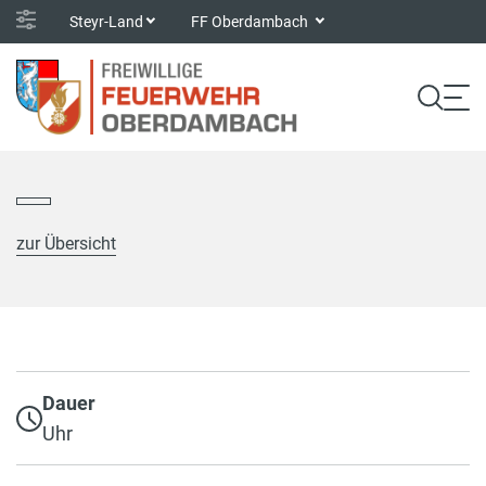
Steyr-Land
FF Oberdambach
zur Übersicht
Dauer
Uhr