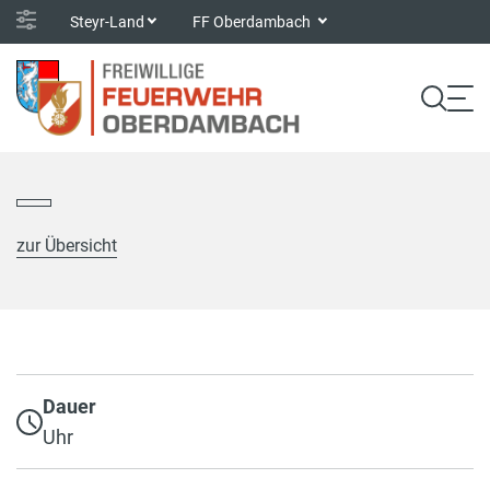
Steyr-Land
FF Oberdambach
zur Übersicht
Dauer
Uhr